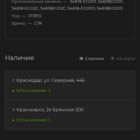
Оригинальные замены
—
54618-EG001, 54618EG001,
54618-EG02C, 54618EG02C, 54618-EG000, 54618EG000
Код
—
173913
Бренд
—
CTR
Наличие
Списком
На карте
г. Краснодар, ул. Северная, 446
Есть в наличии: 2
г. Красноярск, 2я Брянская 20К
Есть в наличии: 3