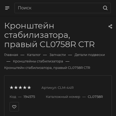
Кронштейн
стабилизатора,
правый CL0758R CTR
—
—
—
Главная
Каталог
Запчасти
Детали подвески
—
—
Кронштейны стабилизатора
Кронштейн стабилизатора, правый CL0758R CTR
Артикул:
CLM-44R
Код
—
194575
Каталожный номер
—
CL0758R