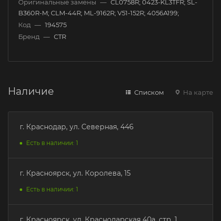
Оригинальные замены
—
CL0758R; 0423-KL3TFR; SL-
B360R-M; CLM-44R; ML-9162R; V51-152R; 4056A199;
Код
—
194575
Бренд
—
CTR
Наличие
Списком
На карте
г. Краснодар, ул. Северная, 446
Есть в наличии: 1
г. Красноярск, ул. Королева, 15
Есть в наличии: 1
г. Красноярск, ул. Краснодарская 40а, стр. 1