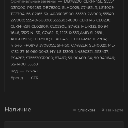
Оригинальные замены
—
DB78200; CLKH-45L, S5554
03R000, PS4283, DB78200, SLH0029, C7482LR, LS11009,
TC2704, 56-02165-SX; 4086005100; 55530-2W000; 55540-
2W000; 55540-3U800; S555303R000; CLKH45; CL0290;
CLKH-45R; CL0290R; CL0290L; 87463; ML-K132; 90 94
1646; 3523-NL3R; C7482LR; 1223-IX35R;AMD.SL269L;
ADG085151; CL0290L; CLKH-45L; CLKH-45R; TC2704;
41646; FP0878; 3708055; SI-H50; C7482LR; SLH0029; ML-
K132; 37-16 060 0043; HY-LS-13305; N4890321; 5113437;
PS4283; ST555303R000; 87463; 56-00409-SX; 90 94 1646;
SS-1400; 55530
Код
—
173741
Бренд
—
CTR
Наличие
Списком
На карте