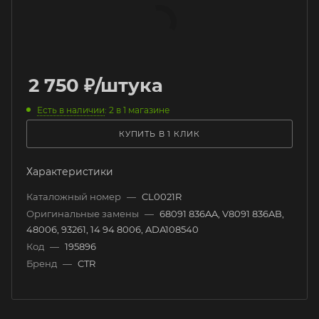
2 750
₽
/штука
Есть в наличии
: 2
в 1 магазине
КУПИТЬ В 1 КЛИК
Характеристики
Каталожный номер
—
CL0021R
Оригинальные замены
—
68091 836AA, V8091 836AB,
48006, 93261, 14 94 8006, ADA108540
Код
—
195896
Бренд
—
CTR