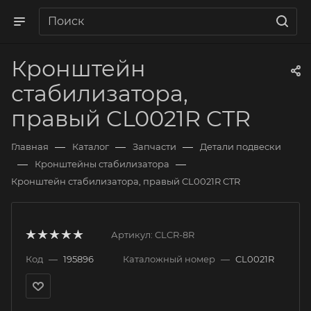
Кронштейн
стабилизатора,
правый CL0021R CTR
—
—
—
Главная
Каталог
Запчасти
Детали подвески
—
—
Кронштейны стабилизатора
Кронштейн стабилизатора, правый CL0021R CTR
Артикул:
CLCR-8R
Код
—
195896
Каталожный номер
—
CL0021R