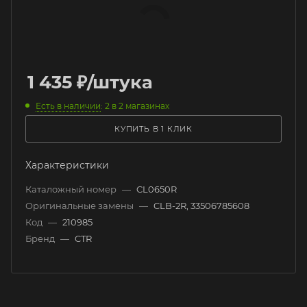
1 435
₽
/штука
Есть в наличии
: 2
в 2 магазинах
КУПИТЬ В 1 КЛИК
Характеристики
Каталожный номер
—
CL0650R
Оригинальные замены
—
CLB-2R, 33506785608
Код
—
210985
Бренд
—
CTR