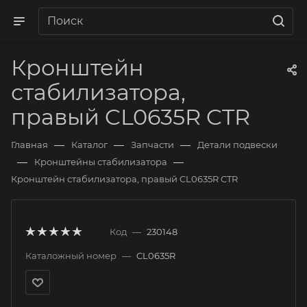
Кронштейн
стабилизатора,
правый CL0635R CTR
—
—
—
Главная
Каталог
Запчасти
Детали подвески
—
—
Кронштейны стабилизатора
Кронштейн стабилизатора, правый CL0635R CTR
Код
—
230148
Каталожный номер
—
CL0635R