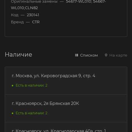
Оригинальные замены
—
54617-WL010; 54667-
WL010;CLN82
Код
—
230141
Бренд
—
CTR
Наличие
Списком
На карте
г. Москва, ул. Кировоградская 9, стр. 4
Есть в наличии: 2
г. Красноярск, 2я Брянская 20К
Есть в наличии: 2
г. Красноярск, ул. Краснодарская 40а, стр. 1