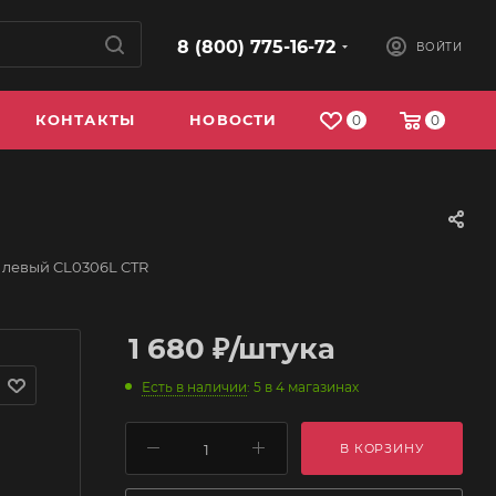
8 (800) 775-16-72
ВОЙТИ
КОНТАКТЫ
НОВОСТИ
0
0
 левый CL0306L CTR
1 680
₽
/штука
Есть в наличии
: 5
в 4 магазинах
В КОРЗИНУ