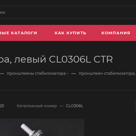
НЫЕ КАТАЛОГИ
КАК КУПИТЬ
КОМПАНИЯ
а, левый CL0306L CTR
—
—
Кронштейны стабилизатора
Кронштейн стабилизатора,
25
Каталожный номер
—
CL0306L