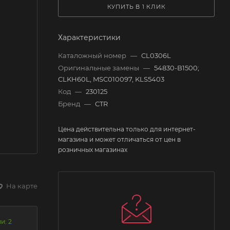
КУПИТЬ В 1 КЛИК
Характеристики
Каталожный номер
—
CL0306L
Оригинальные замены
—
54830-B1500;
CLKH60L, MSC010097, KLS5403
Код
—
230125
Бренд
—
CTR
Цена действительна только для интернет-
магазина и может отличаться от цен в
розничных магазинах
На карте
и: 2