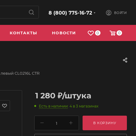
8 (800) 775-16-72
ВОЙТИ
КОНТАКТЫ
НОВОСТИ
0
0
 левый CL0216L CTR
1 280
₽
/штука
Есть в наличии
: 4
в 3 магазинах
В КОРЗИНУ