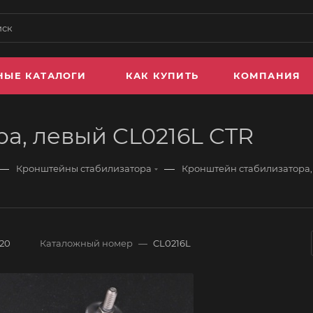
НЫЕ КАТАЛОГИ
КАК КУПИТЬ
КОМПАНИЯ
а, левый CL0216L CTR
—
—
Кронштейны стабилизатора
Кронштейн стабилизатора,
120
Каталожный номер
—
CL0216L