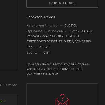
КУПИТЬ В 1 КЛИК
Характеристики
Каталожный номер
—
CL0216L
Оригинальные замены
—
52325-STX-A01;
52325-STX-A02; CLHO85L, LS28105L,
QF17D00105, 102323, 85 10 2323, ADH28586
Код
—
230120
Бренд
—
CTR
Цена действительна только для интернет-
магазина и может отличаться от цен в
розничных магазинах
На карте
и: 1