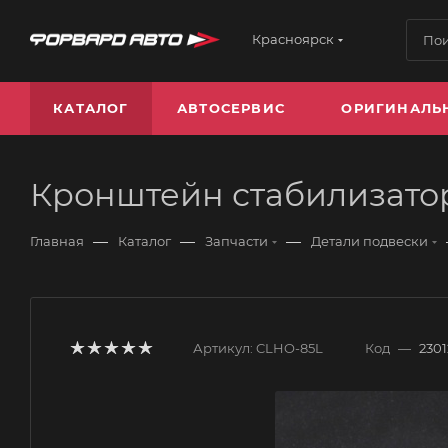
Красноярск
КАТАЛОГ
АВТОСЕРВИС
ОРИГИНАЛЬ
Кронштейн стабилизатор
—
—
—
Главная
Каталог
Запчасти
Детали подвески
Артикул:
CLHO-85L
Код
—
230