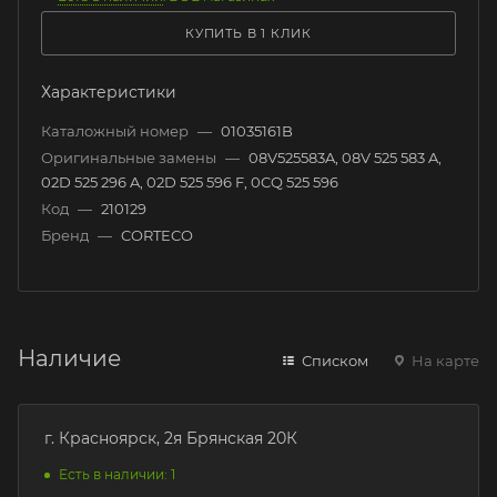
КУПИТЬ В 1 КЛИК
Характеристики
Каталожный номер
—
01035161B
Оригинальные замены
—
08V525583A, 08V 525 583 A,
02D 525 296 A, 02D 525 596 F, 0CQ 525 596
Код
—
210129
Бренд
—
CORTECO
Наличие
Списком
На карте
г. Красноярск, 2я Брянская 20К
Есть в наличии: 1