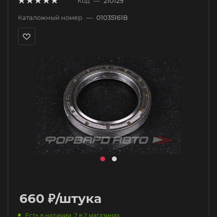
Код
—
210129
Каталожный номер
—
01035161B
660
₽
/штука
Есть в наличии
: 2
в 2 магазинах