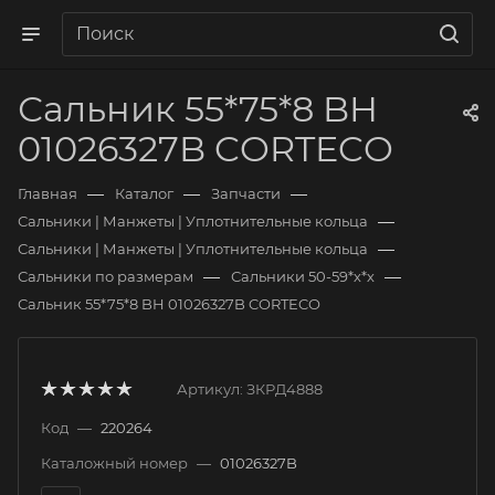
Сальник 55*75*8 BH
01026327B CORTECO
—
—
—
Главная
Каталог
Запчасти
—
Сальники | Манжеты | Уплотнительные кольца
—
Сальники | Манжеты | Уплотнительные кольца
—
—
Сальники по размерам
Сальники 50-59*х*х
Сальник 55*75*8 BH 01026327B CORTECO
Артикул:
ЗКРД4888
Код
—
220264
Каталожный номер
—
01026327B