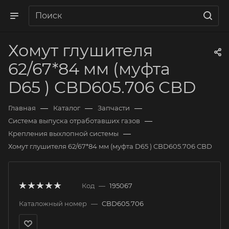
Хомут глушителя
62/67*84 мм (муфта
D65 ) CBD605.706 CBD
—
—
—
Главная
Каталог
Запчасти
—
Система выпуска отработавших газов
—
Крепления выхлопной системы
Хомут глушителя 62/67*84 мм (муфта D65 ) CBD605.706 CBD
Код
—
195067
Каталожный номер
—
CBD605.706