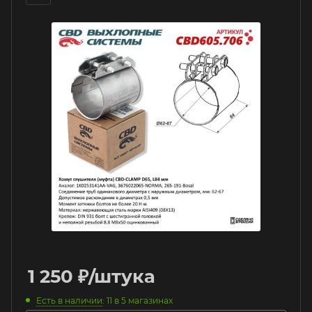
1 250
₽
/штука
Есть в наличии
: 11
в 5 магазинах