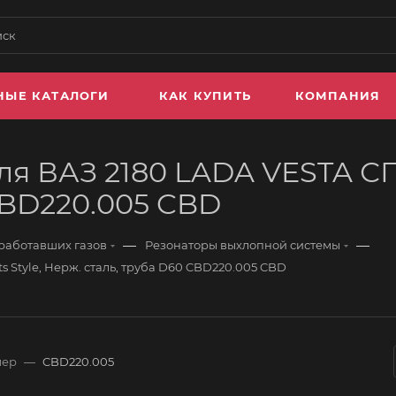
НЫЕ КАТАЛОГИ
КАК КУПИТЬ
КОМПАНИЯ
я ВАЗ 2180 LADA VESTA СПО
CBD220.005 CBD
—
—
работавших газов
Резонаторы выхлопной системы
 Style, Нерж. сталь, труба D60 CBD220.005 CBD
мер
—
CBD220.005