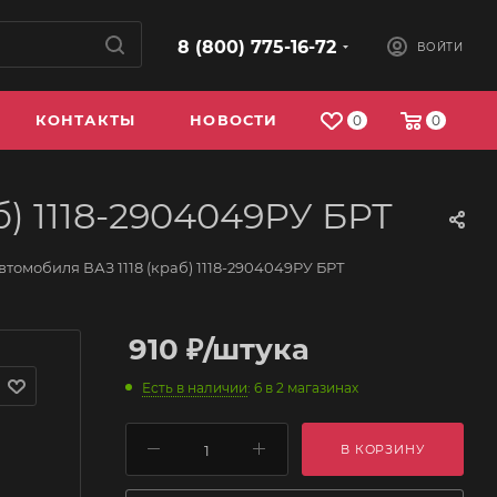
8 (800) 775-16-72
ВОЙТИ
КОНТАКТЫ
НОВОСТИ
0
0
) 1118-2904049РУ БРТ
томобиля ВАЗ 1118 (краб) 1118-2904049РУ БРТ
910
₽
/штука
Есть в наличии
: 6
в 2 магазинах
В КОРЗИНУ