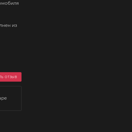
томобиля
лнен из
ТЬ ОТЗЫВ
аре