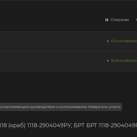
Списком
Есть в наличи
Есть в наличи
 исчерпывающим руководством к использованию товара или услуги.
8 (краб) 1118-2904049РУ, БРТ БРТ 1118-2904049