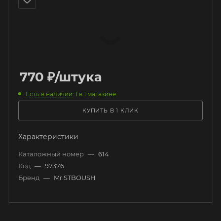
770
₽
/штука
Есть в наличии
: 1
в 1 магазине
КУПИТЬ В 1 КЛИК
Характеристики
Каталожный номер
—
614
Код
—
97376
Бренд
—
Mr.STBOUSH