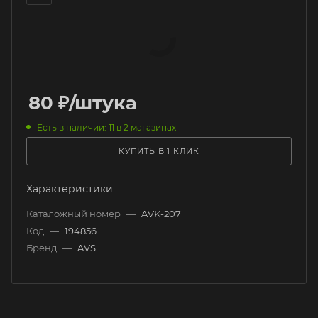
80
₽
/штука
Есть в наличии
: 11
в 2 магазинах
КУПИТЬ В 1 КЛИК
Характеристики
Каталожный номер
—
AVK-207
Код
—
194856
Бренд
—
AVS