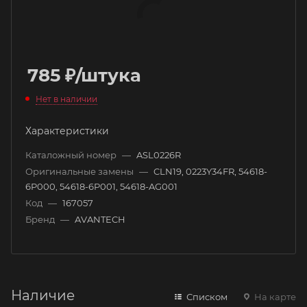
785
₽
/штука
Нет в наличии
Характеристики
Каталожный номер
—
ASL0226R
Оригинальные замены
—
CLN19, 0223Y34FR, 54618-
6P000, 54618-6P001, 54618-AG001
Код
—
167057
Бренд
—
AVANTECH
Наличие
Списком
На карте