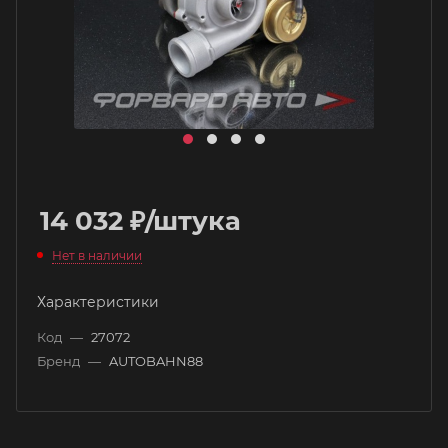
14 032
₽
/штука
Нет в наличии
Характеристики
Код
—
27072
Бренд
—
AUTOBAHN88