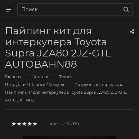
Пайпинг кит для
интеркулера Toyota
Supra JZA80 2JZ-GTE
AUTOBAHN88
—
—
—
Главная
Каталог
Тюнинг
—
—
Патрубки / Шланги / Хомуты
Патрубок интеркулера
Пайпинг кит для интеркулера Toyota Supra JZA80 2JZ-GTE
AUTOBAHN88
Код
—
30870