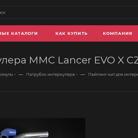
НЫЕ КАТАЛОГИ
КАК КУПИТЬ
КОМПАНИЯ
улера MMC Lancer EVO X 
—
—
Хомуты
Патрубок интеркулера
Пайпинг кит для интер