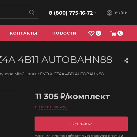
8 (800) 775-16-72
ВОЙТИ
КОНТАКТЫ
НОВОСТИ
0
0
CZ4A 4B11 AUTOBAHN88
кулера MMC Lancer EVO X CZ4A 4B11 AUTOBAHN88
11 305
₽
/комплект
Нет в наличии
ПОД ЗАКАЗ
Наши менеджеры обязательно свяжутся с вами и