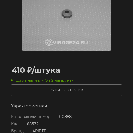
410
₽
/штука
Есть в наличии
: 9
в 2 магазинах
КУПИТЬ В 1 КЛИК
Характеристики
Каталожный номер
—
00888
Код
—
88574
Бренд
—
ARIETE