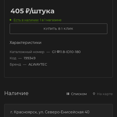
405
₽
/штука
Есть в наличии
: 1
в 1 магазине
КУПИТЬ В 1 КЛИК
Характеристики
Каталожный номер
—
G1 Φ11.8-ID10-180
Код
—
199349
Бренд
—
ALWAYTEC
Наличие
Списком
На карте
г. Красноярск, ул. Северо-Енисейская 40