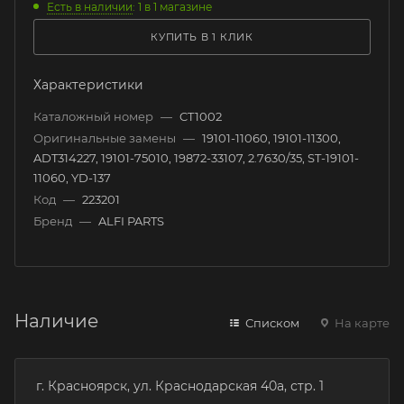
Есть в наличии
: 1
в 1 магазине
КУПИТЬ В 1 КЛИК
Характеристики
Каталожный номер
—
CT1002
Оригинальные замены
—
19101-11060, 19101-11300,
ADT314227, 19101-75010, 19872-33107, 2.7630/35, ST-19101-
11060, YD-137
Код
—
223201
Бренд
—
ALFI PARTS
Наличие
Списком
На карте
г. Красноярск, ул. Краснодарская 40а, стр. 1