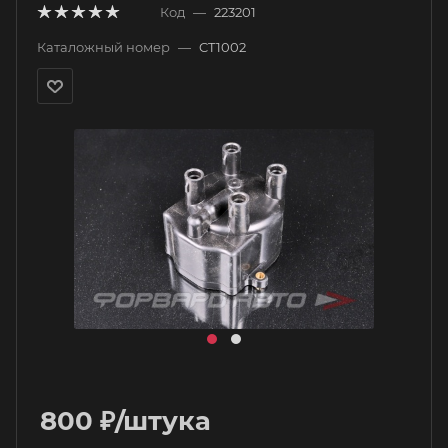
Код
—
223201
Каталожный номер
—
CT1002
800
₽
/штука