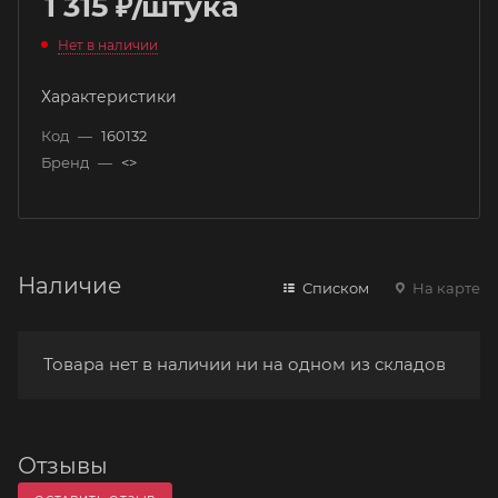
1 315
₽
/штука
Нет в наличии
Характеристики
Код
—
160132
Бренд
—
<>
Наличие
Списком
На карте
Товара нет в наличии ни на одном из складов
Отзывы