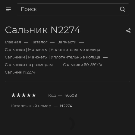
Сальник N2274
—
—
—
Главная
Каталог
Запчасти
—
Сальники | Манжеты | Уплотнительные кольца
—
Сальники | Манжеты | Уплотнительные кольца
—
—
Сальники по размерам
Сальники 50-59*х*х
Сальник N2274
Код
—
46508
Каталожный номер
—
N2274