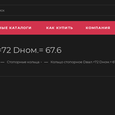
НЫЕ КАТАЛОГИ
КАК КУПИТЬ
КОМПАНИЯ
72 Dном.= 67.6
—
—
Стопорные кольца
Кольцо стопорное Dвал.=72 Dном.= 6