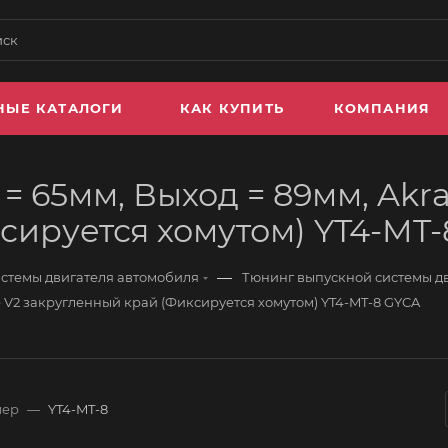
НЫЕ КАТАЛОГИ
КАК КУПИТЬ
КОМПАНИЯ
 65мм, Выход = 89мм, Akrap
сируется хомутом) YT4-MT
—
стемы двигателя автомобиля
Тюнинг выпускной системы д
le V2 закругленный край (Фиксируется хомутом) YT4-MT-8 GYCA
мер
—
YT4-MT-8