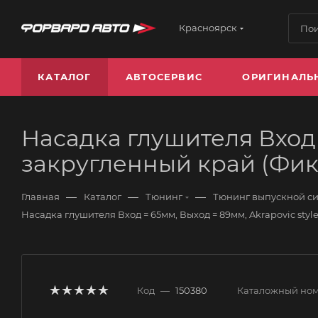
Красноярск
КАТАЛОГ
АВТОСЕРВИС
ОРИГИНАЛЬ
Насадка глушителя Вход =
закругленный край (Фик
—
—
—
Главная
Каталог
Тюнинг
Тюнинг выпускной си
Насадка глушителя Вход = 65мм, Выход = 89мм, Akrapovic sty
Код
—
150380
Каталожный но