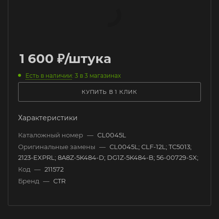
1 600
₽
/штука
Есть в наличии
: 3
в 3 магазинах
КУПИТЬ В 1 КЛИК
Характеристики
Каталожный номер
—
CL0045L
Оригинальные замены
—
CL0045L; CLF-12L; TC5013;
2123-EXPRL; 8A8Z-5K484-D; DG1Z-5K484-B; 56-00729-SX;
Код
—
211572
Бренд
—
CTR