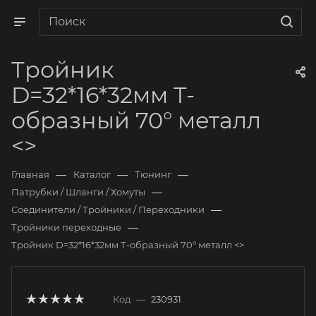
Тройник
D=32*16*32мм Т-
образный 70° металл
<>
—
—
—
Главная
Каталог
Тюнинг
—
Патрубки / Шланги / Хомуты
—
Соединители / Тройники / Переходники
—
Тройники переходные
Тройник D=32*16*32мм Т-образный 70° металл <>
Код
—
230931