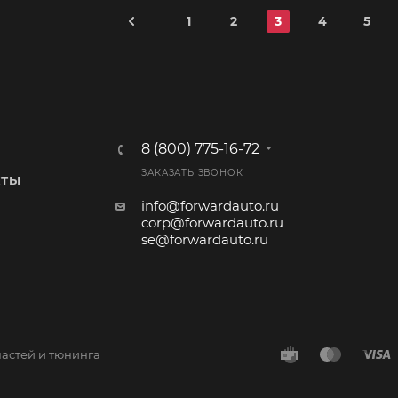
1
2
3
4
5
8 (800) 775-16-72
ЗАКАЗАТЬ ЗВОНОК
КТЫ
info@forwardauto.ru
corp@forwardauto.ru
se@forwardauto.ru
частей и тюнинга