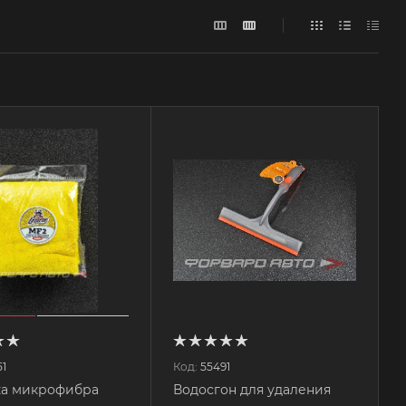
51
Код:
55491
ка микрофибра
Водосгон для удаления