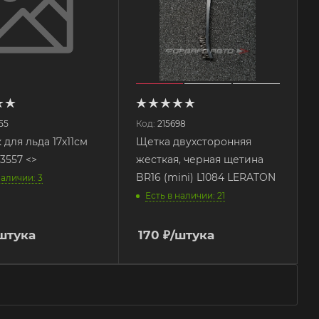
55
Код:
215698
 для льда 17х11см
Щетка двухсторонняя
3557 <>
жесткая, черная щетина
BR16 (mini) L1084 LERATON
наличии: 3
Есть в наличии: 21
штука
170
₽
/штука