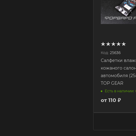
Код:
25636
Салфетки влаж
кожаного сало
автомобиля (25
TOP GEAR
Есть в наличии: 
от
110 ₽