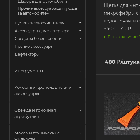
Швабры для автомобиля
Щетка для мыть
Прочие аксессуары для ухода
микрофибры с
за автомобилем
водосгоном и 
Щётки стеклоочистителя
940 CITY UP
Аксессуары для экстерьера
Есть в наличии: 
Средства безопасности
Прочие аксессуары
Дефлекторы
480
₽
/штука
Инструменты
Колесный крепеж, диски и
аксессуары
Одежда и гоночная
атрибутика
Масла и технические
жидкости