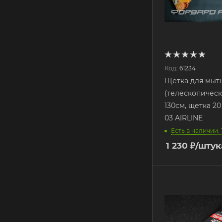
Код:
61234
Щётка для мыть
(телескопическ
130см, щетка 20
03 AIRLINE
Есть в наличии: 
1 230
₽
/штук