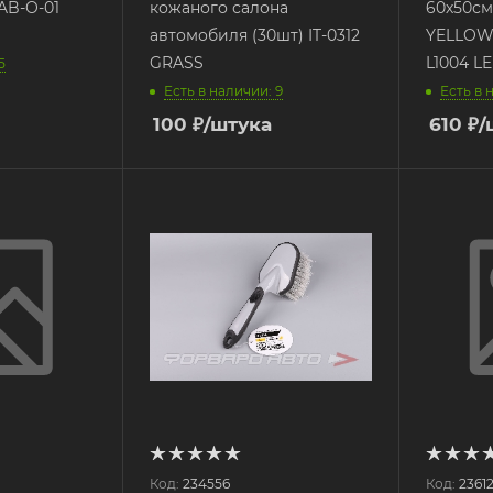
AB-O-01
кожаного салона
60х50см
автомобиля (30шт) IT-0312
YELLOW
GRASS
L1004 L
5
Есть в наличии: 9
Есть в 
100
₽
/штука
610
₽
/
Код:
234556
Код:
2361