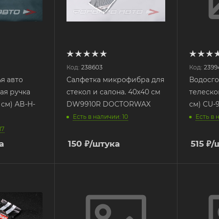
Код:
238603
Код:
2399
я авто
Салфетка микрофибра для
Водосг
ая ручка
стекол и салона. 40x40 см
телеско
 см) AB-H-
DW9910R DOCTORWAX
см) CU-
Есть в наличии: 10
Есть в 
17
а
150
₽
/штука
515
₽
/