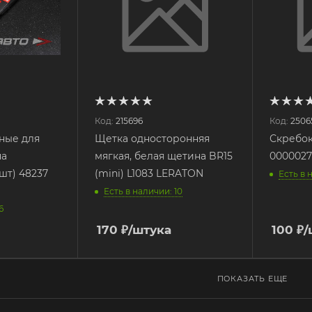
Код:
215696
Код:
2506
ные для
Щетка односторонняя
Скребок
на
мягкая, белая щетина BR15
0000027
шт) 48237
(mini) L1083 LERATON
Есть в 
Есть в наличии: 10
6
170
₽
/штука
100
₽
/
ПОКАЗАТЬ ЕЩЕ