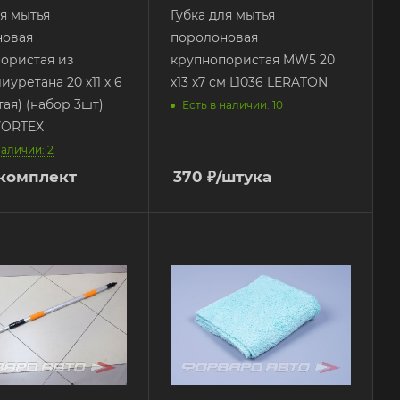
ля мытья
Губка для мытья
новая
поролоновая
ористая из
крупнопористая MW5 20
уретана 20 х11 х 6
х13 х7 см L1036 LERATON
тая) (набор 3шт)
Есть в наличии: 10
VORTEX
наличии: 2
/комплект
370
₽
/штука