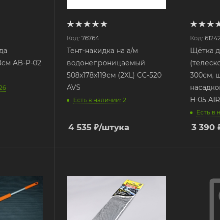
Код:
76764
Код:
6124
да
Тент-накидка на а/м
Щётка д
8см AB-P-02
водонепроницаемый
(телеск
508х178х119см (2XL) CC-520
300см, 
AVS
насадко
26
H-05 AI
Есть в наличии: 2
Есть в 
4 535
₽
/штука
3 390