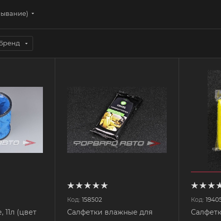
бывание)
Бренд
Код:
158502
Код:
1940
 11л (цвет
Салфетки влажные для
Салфет