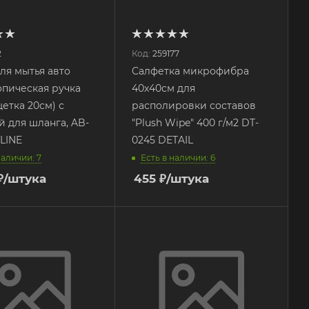
2
Код:
259177
ля мытья авто
Салфетка микрофибра
опическая ручка
40х40см для
щетка 20см) с
располировки составов
й для шланга, AB-
"Plush Wipe" 400 г/м2 DT-
RLINE
0245 DETAIL
наличии: 7
Есть в наличии: 6
₽
/штука
455
₽
/штука