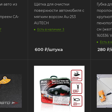
я авто из
Щётка для очистки
Губка д
поверхности автомобиля с
пороло
спреем CA-
мягким ворсом Au-253
крупноп
AUTECH
пенополи
см (жел
7
Есть в наличии: 3
160336 
Есть в 
600
₽
/штука
280
₽