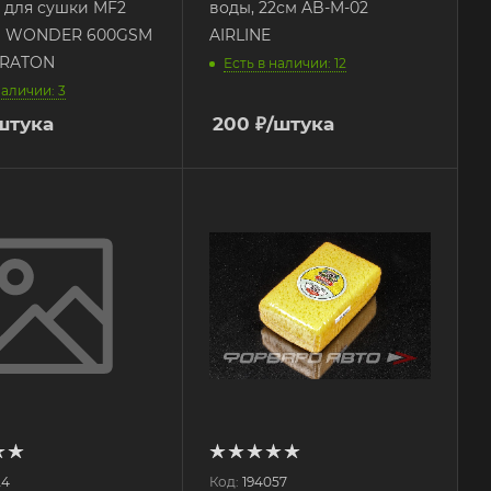
 для сушки MF2
воды, 22см AB-M-02
 WONDER 600GSM
AIRLINE
ERATON
Есть в наличии: 12
наличии: 3
штука
200
₽
/штука
24
Код:
194057