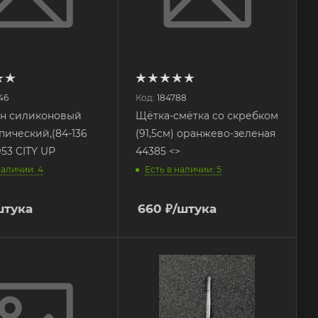
46
Код:
184788
он силиконовый
Щётка-смётка со скребком
пический,(84-136
(91,5см) оранжево-зеленая
953 CITY UP
44385 <>
наличии: 4
Есть в наличии: 5
штука
660
₽
/штука