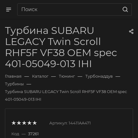
Турбина SUBARU
LEGACY Twin Scroll
RHF5F VF38 OEM spec
401-05049-013 IHI
—
—
—
—
Главная
Каталог
Тюнинг
Турбонаддув
—
Турбины
Турбина SUBARU LEGACY Twin Scroll RHF5F VF38 OEM spec
401-05049-013 IHI
Артикул:
14411AA471
Код
—
37261