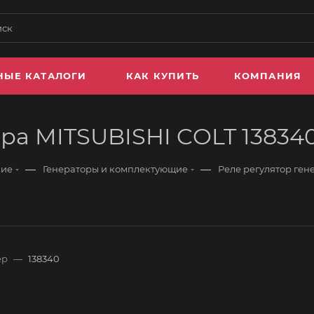
НЫЕ КАТАЛОГИ
КАК КУПИТЬ
КОМПАНИЯ
ора MITSUBISHI COLT 1383
—
—
ние
Генераторы и комплектующие
Реле регулятор ген
ер
—
138340