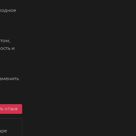
ыходное
том,
ость и
заменить
ТЬ ОТЗЫВ
аре