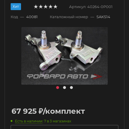
Хит
Артикул:
40264-0P001
Код
—
40081
Каталожный номер
—
SAKS14
67 925
₽
/комплект
Есть в наличии
: 7
в 3 магазинах