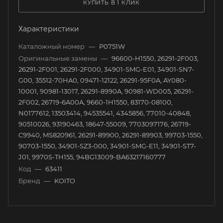
КУПИТЬ В 1 КЛИК
Характеристики
Каталожный номер
—
P0751W
Оригинальные замены
—
96600-H1550, 26291-2F003,
26291-2F001, 26291-2F000, 34901-SMG-E01, 34901-SN7-
G00, 35512-70HA0, 09471-12122, 26291-95F0A, AY080-
10001, 90981-13017, 26291-8990A, 90981-WD005, 26291-
2F002, 26719-6A00A, 9660-1H1550, 83170-08100,
N0177612, 13503414, 94535541, 4345856, 77010-40848,
90510026, 93190463, 18647-55009, 7703097176, 26719-
C9940, MS820961, 26291-89900, 26291-89903, 99703-1550,
90703-1550, 34901-SZ3-000, 34901-SMG-E11, 34901-ST7-
J01, 9970S-TH155, 94BG13009-BA63217160777
Код
—
63411
Бренд
—
KOITO