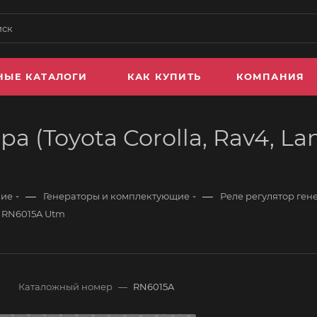
НЫЕ КАТАЛОГИ
КАК КУПИТЬ
КОМПАНИЯ
а (Toyota Corolla, Rav4, La
—
—
ние
Генераторы и комплектующие
Реле регулятор ген
r) RN6015A Utm
Каталожный номер
—
RN6015A