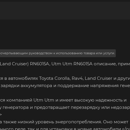
 исчерпывающим руководством к использованию товара или услуги.
, Land Cruiser) RN6015A, Utm Utm RN6015A описание, при
 автомобилях Toyota Corolla, Rav4, Land Cruiser и друг
е зарядки аккумулятора и поддержание напряжения ген
тся компанией Utm Utm и имеет высокую надежность и
у генератора и предотвращает перезарядку или недоза
>
а также низкий уровень энергопотребления. Оно может
ного реле, так и для установки в новые автомобили.</p