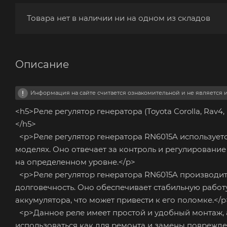
Товара нет в наличии ни на одном из складов
Описание
Информация на сайте считается ознакомительной и не является
<h5>Реле регулятор генератора (Toyota Corolla, Rav4
</h5>
<p>Реле регулятор генератора RN6015A используется в
моделях. Оно отвечает за контроль и регулировани
на определенном уровне.</p>
<p>Реле регулятор генератора RN6015A производи
долговечность. Оно обеспечивает стабильную работ
аккумулятора, что может привести к его поломке.</p
<p>Данное реле имеет простой и удобный монтаж, 
использоваться как для ремонта и замены поврежден