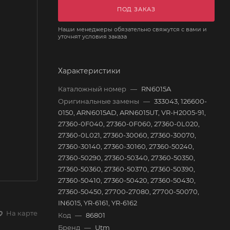
ПОД ЗАКАЗ
Наши менеджеры обязательно свяжутся с вами и
уточнят условия заказа
Характеристики
Каталожный номер
—
RN6015A
Оригинальные замены
—
333043, 126600-
0150, ARN6015AD, ARN6015UT, VR-H2005-91,
27360-0F040, 27360-0F060, 27360-0L020,
27360-0L021, 27360-30060, 27360-30070,
27360-30140, 27360-30160, 27360-50240,
27360-50290, 27360-50340, 27360-50350,
27360-50360, 27360-50370, 27360-50390,
27360-50410, 27360-50420, 27360-50430,
27360-50450, 27700-27080, 27700-50070,
IN6015, YR-6161, YR-6162
На карте
Код
—
86801
Бренд
—
Utm