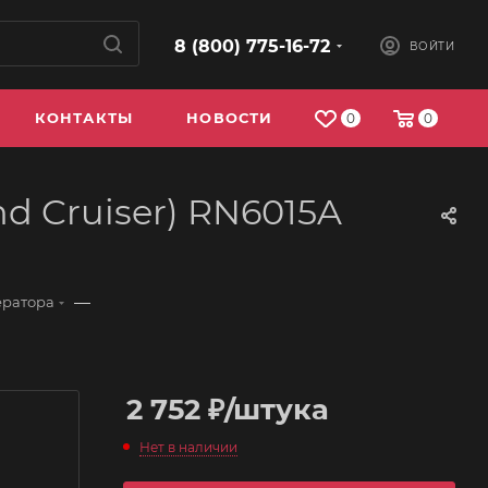
8 (800) 775-16-72
ВОЙТИ
КОНТАКТЫ
НОВОСТИ
0
0
nd Cruiser) RN6015A
—
ератора
2 752
₽
/штука
Нет в наличии