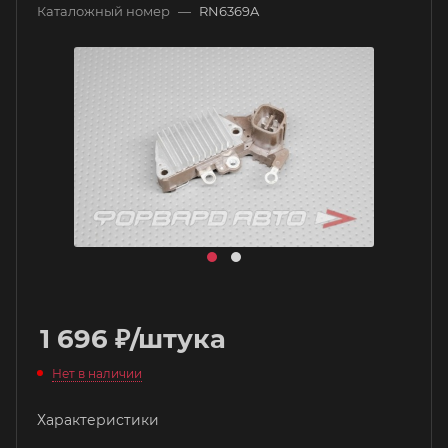
Каталожный номер
—
RN6369A
1 696
₽
/штука
Нет в наличии
Характеристики