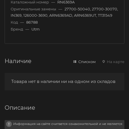
Каталожный номер
—
RN6369A
Оригинальные замены
—
27700-50040, 27700-30070,
IN369, 126000-3690, ARN6369AD, ARN6369UT, TT31549
Код
—
86788
Бренд
—
Utm
Наличие
Списком
На карте
Товара нет в наличии ни на одном из складов
Описание
Информация на сайте считается ознакомительной и не является