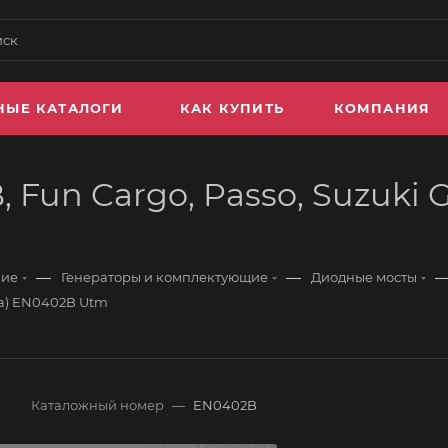
НЫЕ КАТАЛОГИ
КАК КУПИТЬ
КОМПАНИЯ
 Fun Cargo, Passo, Suzuki 
—
—
ние
Генераторы и комплектующие
Диодные мосты
ara) EN0402B Utm
Каталожный номер
—
EN0402B