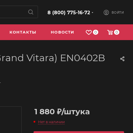
8 (800) 775-16-72
ВОЙТИ
КОНТАКТЫ
НОВОСТИ
0
0
Grand Vitara) EN0402B
—
1 880
₽
/штука
Нет в наличии