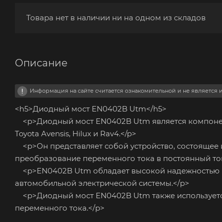
Товара нет в наличии ни на одном из складов
Описание
Информация на сайте считается ознакомительной и не является
<h5>Диодный мост EN0402B Utm</h5>
<p>Диодный мост EN0402B Utm является компонент
Toyota Avensis, Hilux и Rav4.</p>
<p>Он представляет собой устройство, состоящее 
преобразование переменного тока в постоянный ток
<p>EN0402B Utm обладает высокой надежностью и 
автомобильной электрической системы.</p>
<p>Диодный мост EN0402B Utm также используется 
переменного тока.</p>