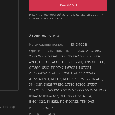
ПОД ЗАКАЗ
Наши менеджеры обязательно свяжутся с вами и
уточнят условия заказа
Характеристики
Каталожный номер
—
EN0402B
Оригинальные замены
—
133672, 237663,
239026, 021580-4510, 021580-4630, 021580-
4760, 021580-4880, 021580-5510, 021580-5560,
021580-6510, PRP747, 1.6703.1, 1 6703 1,
AEN0402AD, AEN0402UT, AEN9402AD,
AEN9402UT, RN-03, RN-03PL, RN-36, JN402,
JN402P, 31621-77E10, 27330-16300, 27357-
22070, 27357-23040, 27357-23050, 27357-B1010,
INR402, INR402P, REC-638, EN0402A,
EN0402C, 31-8212, 312N10012Z, TT34043
На карте
Код
—
79044
Бренд
—
Utm