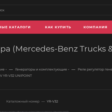
НЫЕ КАТАЛОГИ
КАК КУПИТЬ
КОМПАНИЯ
ра (Mercedes-Benz Trucks &
—
—
ние
Генераторы и комплектующие
Реле регулятор ген
4V YR-V32 UNIPOINT
Каталожный номер
—
YR-V32