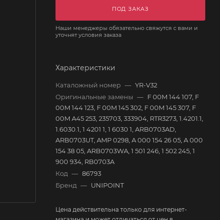
ПОД ЗАКАЗ
Наши менеджеры обязательно свяжутся с вами и
уточнят условия заказа
Характеристики
Каталожный номер
—
YR-V32
Оригинальные замены
—
F 00M 144 107, F
00M 144 123, F 00M 145 302, F 00M 145 307, F
00M A45 253, 235703, 333904, RTR3273, 1.4201.1,
1.6030.1, 1 4201 1, 1 6030 1, ARB0703AD,
ARB0703UT, AMP 0298, A 000 154 26 05, A 000
154 38 05, ARB0703WA, 1 501 246, 1 502 245, 1
900 934, RB0703A
Код
—
86793
Бренд
—
UNIPOINT
Цена действительна только для интернет-
магазина и может отличаться от цен в