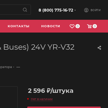
8 (800) 775-16-72
ВОЙТИ
КОНТАКТЫ
НОВОСТИ
0
0
 Buses) 24V YR-V32
—
ератора
2 596
₽
/штука
Нет в наличии