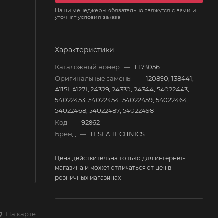
Наши менеджеры обязательно свяжутся с вами и
уточнят условия заказа
Характеристики
Каталожный номер
—
TT73056
Оригинальные замены
—
120890, 138441,
A115I, A127I, 24329, 24330, 24344, 54022443,
54022453, 54022454, 54022459, 54022464,
54022468, 54022487, 54022498
Код
—
92862
Бренд
—
TESLA TECHNICS
Цена действительна только для интернет-
магазина и может отличаться от цен в
розничных магазинах
На карте