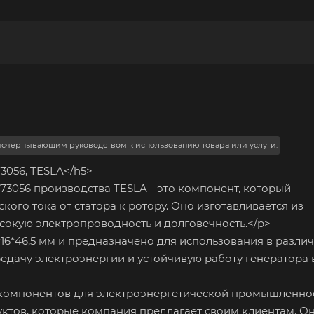
 исчерпывающим руководством к использованию товара или услуги.
73056, TESLA</h5>
73056 производства TESLA - это компонент, который
кого тока от статора к ротору. Оно изготавливается из
сокую электропроводность и долговечность.</p>
6*46,5 мм и предназначено для использования в разли
едачу электроэнергии и устойчивую работу генератора 
 компонентов для электроэнергетической промышленнос
уктов, которые компания предлагает своим клиентам. О