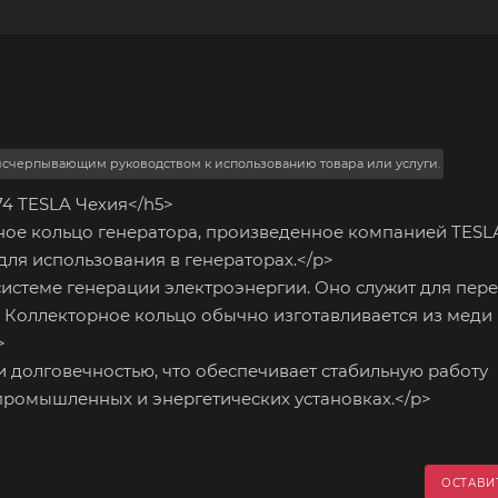
 исчерпывающим руководством к использованию товара или услуги.
74 TESLA Чехия</h5>
рное кольцо генератора, произведенное компанией TESL
для использования в генераторах.</p>
истеме генерации электроэнергии. Оно служит для пер
а. Коллекторное кольцо обычно изготавливается из меди
>
 долговечностью, что обеспечивает стабильную работу
промышленных и энергетических установках.</p>
ОСТАВИ