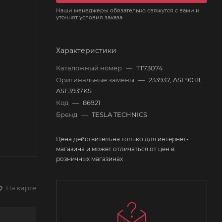
Наши менеджеры обязательно свяжутся с вами и
уточнят условия заказа
Характеристики
Каталожный номер
—
TT73074
Оригинальные замены
—
233937, ASL9018,
ASF3937KS
Код
—
86921
Бренд
—
TESLA TECHNICS
Цена действительна только для интернет-
магазина и может отличаться от цен в
розничных магазинах
На карте