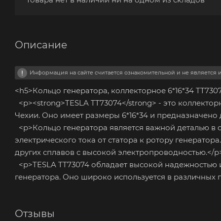
Описание
Информация на сайте считается ознакомительной и не является
<h5>Кольцо генератора, коллекторное 6*16*34 TT730
<p><strong>TESLA TT73074</strong> - это коллекто
Чехии. Оно имеет размеры 6*16*34 и предназначено 
<p>Кольцо генератора является важной деталью в с
электрического тока от статора к ротору генератор
других сплавов с высокой электропроводностью.</p
<p>TESLA TT73074 обладает высокой надежностью и
генератора. Оно широко используется в различных 
Отзывы