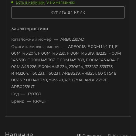
Есть в наличии
: 9
в 6 магазинах
КУПИТЬ В 1 КЛИК
Характеристики
Каталожный номер
—
ARB0239AD
Оригинальные замены
—
ARE0018, F 00M 144 111, F
00M 145 204, F 00M 145 239, F 00M 145 319, IB239, F 00M
145 368, F 00M 145 387, F 00M 145 388, F 00M 145 404, F
00M A45 226, F 00M A45 234, 230624, 333257, 335373,
RTR3264, 1.6023.1, 1 6023 1, ARB9239, VRB251, 60 01 548
087, 77 01 048 230, YRV-28, RB0239A, ARB0239PE,
ARB0239UT
Код
—
130380
Бренд
—
KRAUF
Наличие
Списком
На карте