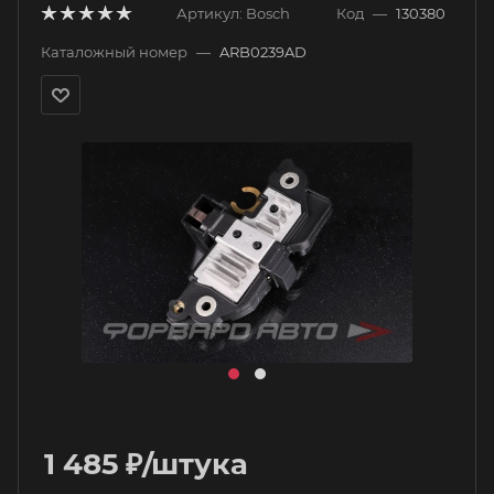
Артикул:
Bosch
Код
—
130380
Каталожный номер
—
ARB0239AD
1 485
₽
/штука