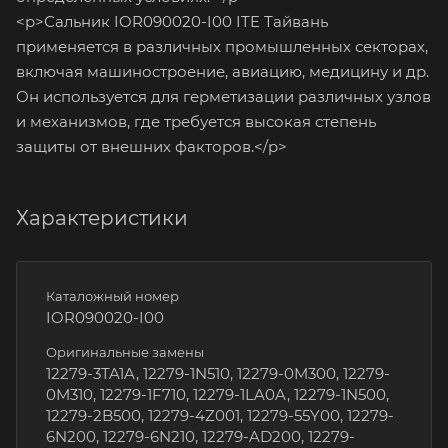
<p>Сальник IOR090020-I00 ITE Тайвань
применяется в различных промышленных секторах,
включая машиностроение, авиацию, медицину и др.
Он используется для герметизации различных узлов
и механизмов, где требуется высокая степень
защиты от внешних факторов.</p>
Характеристики
Каталожный номер
IOR090020-I00
Оригинальные замены
12279-3TA1A, 12279-1N510, 12279-0M300, 12279-
0M310, 12279-1F710, 12279-1LA0A, 12279-1N500,
12279-2B500, 12279-4Z001, 12279-55Y00, 12279-
6N200, 12279-6N210, 12279-AD200, 12279-