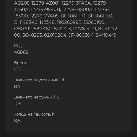
AD205, 12279-4Z001, 12279-3TA0A, 12279-
3TS0A, 12279-95F0B, 12279-BX00A, 12279-
18V00, 12279-77A05, BH5861-F0, BH5861-E0,
BH1485-I0, N2348, 19026099B, 15060100,
OS0392, 587.460, 8122413, P77814-01, 81-41272-
00, SO-0293, 02010204, JF-06030-1, 84*104*9
Код
46869
Бренд
ITE
Диаметр внутренний , d
84
Диаметр наружный, D
104
Толщина / высота, h
8,5