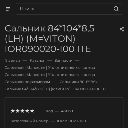
Сальник 84*104*8,5
(LH) (M=VITON)
IOR090020-I00 ITE
—
—
—
Главная
Каталог
Запчасти
—
Сальники | Манжеты | Уплотнительные кольца
—
Сальники | Манжеты | Уплотнительные кольца
—
—
Сальники по размерам
Сальники 80-89*х*х
Сальник 84*104*8,5 (LH) (M=VITON) IOR090020-I00 ITE
Код
—
46869
Каталожный номер
—
IOR090020-I00