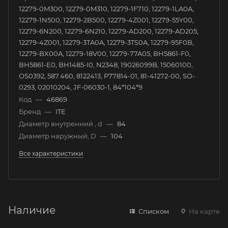
12279-0M300, 12279-0M310, 12279-1F710, 12279-1LA0A,
12279-1N500, 12279-2B500, 12279-4Z001, 12279-55Y00,
12279-6N200, 12279-6N210, 12279-AD200, 12279-AD205,
12279-4Z001, 12279-3TA0A, 12279-3TS0A, 12279-95F0B,
12279-BX00A, 12279-18V00, 12279-77A05, BH5861-F0,
BH5861-E0, BH1485-I0, N2348, 19026099B, 15060100,
OS0392, 587.460, 8122413, P77814-01, 81-41272-00, SO-
0293, 02010204, JF-06030-1, 84*104*9
Код
—
46869
Бренд
—
ITE
Диаметр внутренний , d
—
84
Диаметр наружный, D
—
104
Все характеристики
Наличие
Списком
На карте