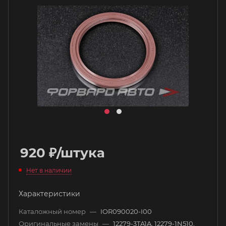
920
₽
/штука
Нет в наличии
Характеристики
Каталожный номер
—
IOR090020-I00
Оригинальные замены
—
12279-3TA1A, 12279-1N510,