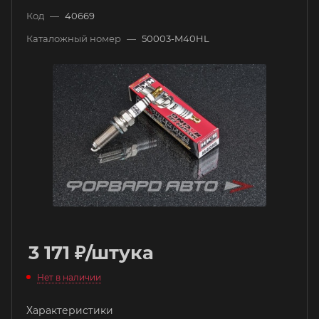
Код
—
40669
Каталожный номер
—
50003-M40HL
3 171
₽
/штука
Нет в наличии
Характеристики