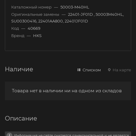
Каталожный номер
—
50003-M40HL
Оригинальные замены
—
22401-JF01D , 50003M40HL,
SU00300416, 22401AA800, 22401JF01D
Код
—
40669
Бренд
—
HKS
Наличие
Списком
На карте
Товара нет в наличии ни на одном из складов
Описание
Информация на сайте считается ознакомительной и не является