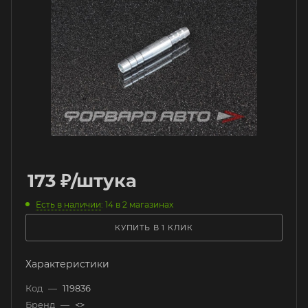
173
₽
/штука
Есть в наличии
: 14
в 2 магазинах
КУПИТЬ В 1 КЛИК
Характеристики
Код
—
119836
Бренд
—
<>