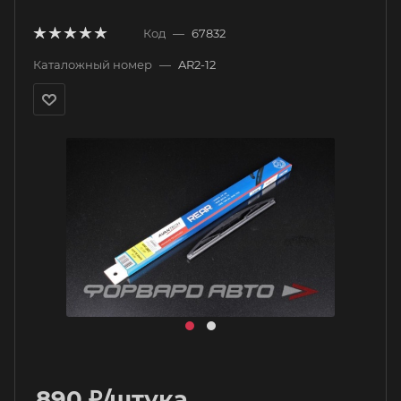
Код
—
67832
Каталожный номер
—
AR2-12
890
₽
/штука