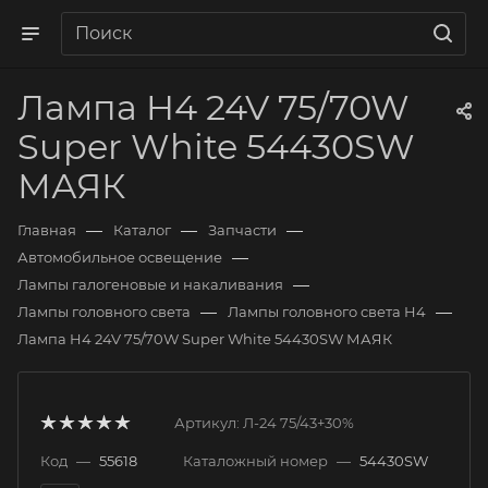
Лампа H4 24V 75/70W
Super White 54430SW
МАЯК
—
—
—
Главная
Каталог
Запчасти
—
Автомобильное освещение
—
Лампы галогеновые и накаливания
—
—
Лампы головного света
Лампы головного света H4
Лампа H4 24V 75/70W Super White 54430SW МАЯК
Артикул:
Л-24 75/43+30%
Код
—
55618
Каталожный номер
—
54430SW