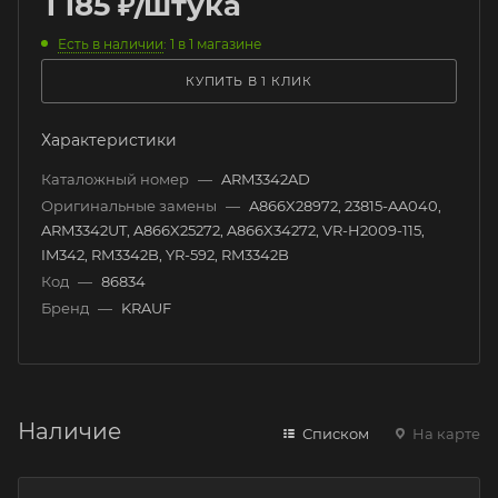
1 185
₽
/штука
Есть в наличии
: 1
в 1 магазине
КУПИТЬ В 1 КЛИК
Характеристики
Каталожный номер
—
ARM3342AD
Оригинальные замены
—
A866X28972, 23815-AA040,
ARM3342UT, A866X25272, A866X34272, VR-H2009-115,
IM342, RM3342B, YR-592, RM3342B
Код
—
86834
Бренд
—
KRAUF
Наличие
Списком
На карте