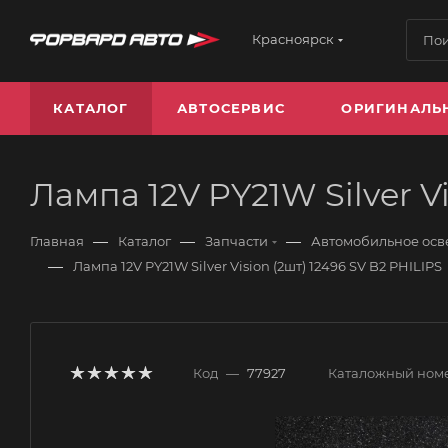
Красноярск
КАТАЛОГ
АВТОСЕРВИС
ОРИГИНАЛЬ
Лампа 12V PY21W Silver Vi
—
—
—
Главная
Каталог
Запчасти
Автомобильное ос
—
Лампа 12V PY21W Silver Vision (2шт) 12496 SV B2 PHILIPS
Код
—
77927
Каталожный ном