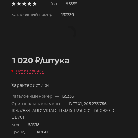
Код
—
95358
Каталожный номер
—
135336
1 020
₽
/штука
Нет в наличии
Характеристики
Каталожный номер
—
135336
Оригинальные замены
—
DE701, 205 273 756,
10452884, ARD2701AD, TT31315, P250002, 150092010,
DE701
Код
—
95358
Бренд
—
CARGO