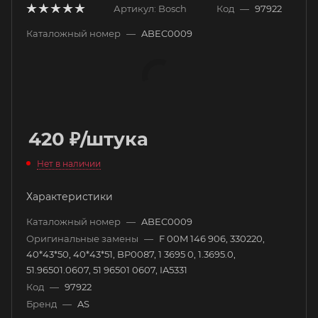
Артикул:
Bosch
Код
—
97922
Каталожный номер
—
ABEC0009
420
₽
/штука
Нет в наличии
Характеристики
Каталожный номер
—
ABEC0009
Оригинальные замены
—
F 00M 146 906, 330220,
40*43*50, 40*43*51, BP0087, 1 3695 0, 1.3695.0,
51.96501.0607, 51 96501 0607, IA5331
Код
—
97922
Бренд
—
AS